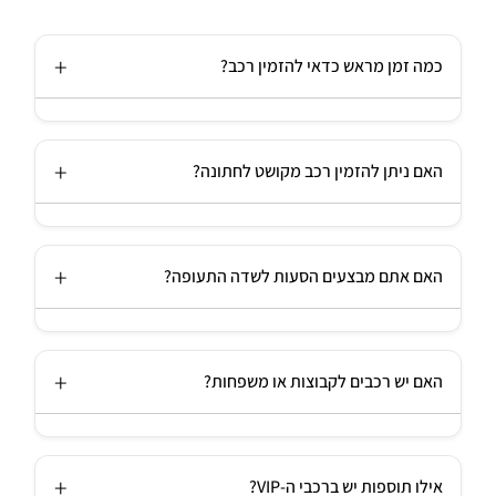
כמה זמן מראש כדאי להזמין רכב?
אנחנו זמינים גם בהתראה קצרה, אך מומלץ להזמין לפחות כמה
ימים מראש – במיוחד בעונות החתונות והאירועים – כדי להבטיח
האם ניתן להזמין רכב מקושט לחתונה?
זמינות של הרכב וסוג השירות הרצוי.
בהחלט! אנו מציעים רכבים מקושטים לפי בקשת הלקוח – כולל
פרחים, סרטים ואביזרים בהתאמה אישית. כל רכב מגיע מוכן
האם אתם מבצעים הסעות לשדה התעופה?
לצילומים ולהסעה מושלמת ליום הגדול.
כן. אנחנו מבצעים הסעות לנתב"ג וממנו – עם אפשרות לאיסוף
עם שלט שם אישי, מעקב אחר טיסות בזמן אמת, וסיוע בהעמסת
האם יש רכבים לקבוצות או משפחות?
ציוד.
בוודאי. אנו מציעים מיניבוסים מפוארים ל-16 עד 20 נוסעים, רכבי
וואן משפחתיים, וגם אוטובוסים להסעות קבוצתיות גדולות – כולם
אילו תוספות יש ברכבי ה-VIP?